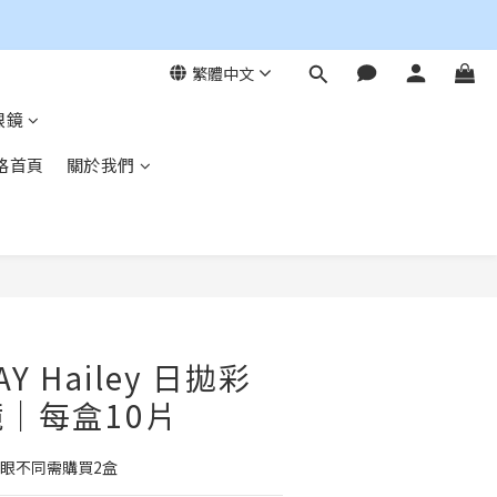
繁體中文
眼鏡
格首頁
關於我們
立即購買
DAY Hailey 日拋彩
｜每盒10片
右眼不同需購買2盒