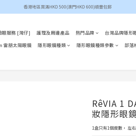
香港地區買滿HKD 500(澳門HKD 600)順豐包郵 
香港地區買滿HKD 500(澳門HKD 600)順豐包郵 
昆凌 Quinlivan 日拋 任選 $360/4盒
眼服務 [灣仔]
護理及周邊產品
熱門品牌
台灣品牌隱形
香港地區買滿HKD 500(澳門HKD 600)順豐包郵 
Ban 雷朋太陽眼鏡
隱形眼鏡種類
隱形眼鏡種類參數
部落
RêVIA 1 
妝隱形眼鏡
1盒只有1個度數， 左