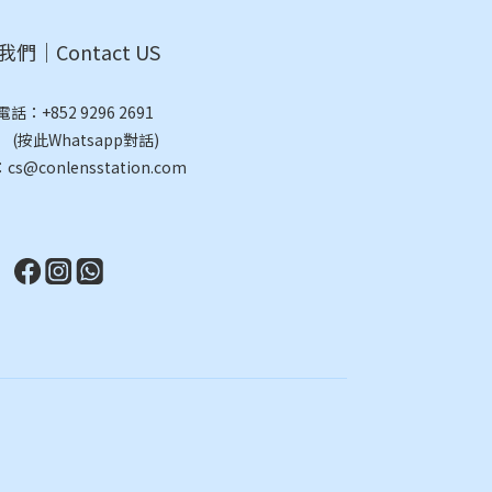
們｜Contact US
電話：
+852 9296 2691
此Whatsapp對話)
@conlensstation.com