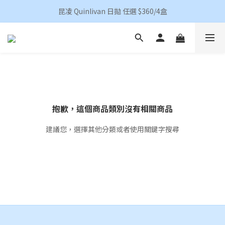
香港地區買滿HKD 500(澳門HKD 600)順豐包郵 
昆凌 Quinlivan 日拋 任選 $360/4盒
香港地區買滿HKD 500(澳門HKD 600)順豐包郵 
抱歉，這個商品類別沒有相關商品
建議您，選擇其他分類或者使用關鍵字搜尋