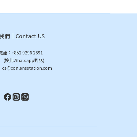
們｜Contact US
電話：
+852 9296 2691
此Whatsapp對話)
@conlensstation.com