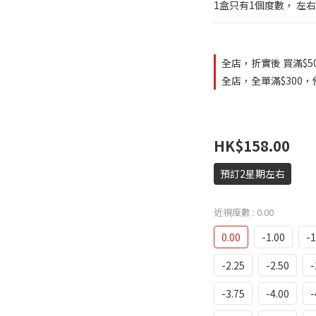
1盒只有1個度數， 左
全店，折實後 買滿$5
全店，全單滿$300，使
HK$158.00
預訂2星期左右
近視度數
: 0.00
0.00
-1.00
-1
-2.25
-2.50
-
-3.75
-4.00
-