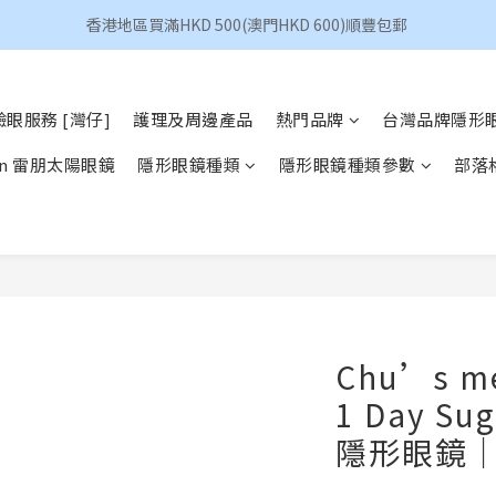
香港地區買滿HKD 500(澳門HKD 600)順豐包郵 
香港地區買滿HKD 500(澳門HKD 600)順豐包郵 
昆凌 Quinlivan 日拋 任選 $360/4盒
眼服務 [灣仔]
護理及周邊產品
熱門品牌
台灣品牌隱形
香港地區買滿HKD 500(澳門HKD 600)順豐包郵 
Ban 雷朋太陽眼鏡
隱形眼鏡種類
隱形眼鏡種類參數
部落
Chu’s me
1 Day Su
隱形眼鏡｜