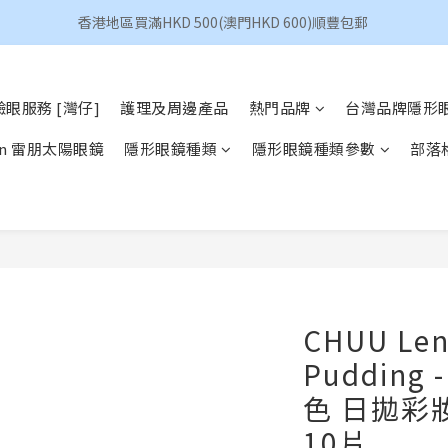
香港地區買滿HKD 500(澳門HKD 600)順豐包郵 
香港地區買滿HKD 500(澳門HKD 600)順豐包郵 
昆凌 Quinlivan 日拋 任選 $360/4盒
眼服務 [灣仔]
護理及周邊產品
熱門品牌
台灣品牌隱形
香港地區買滿HKD 500(澳門HKD 600)順豐包郵 
Ban 雷朋太陽眼鏡
隱形眼鏡種類
隱形眼鏡種類參數
部落
CHUU Len
Pudding 
色 日拋彩
10片