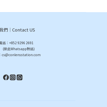
們｜Contact US
電話：
+852 9296 2691
此Whatsapp對話)
@conlensstation.com