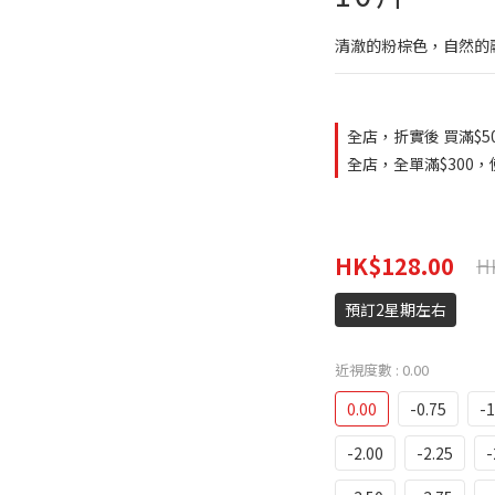
清澈的粉棕色，自然的
全店，折實後 買滿$5
全店，全單滿$300，使
HK$128.00
H
預訂2星期左右
近視度數
: 0.00
0.00
-0.75
-1
-2.00
-2.25
-