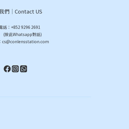
們｜Contact US
電話：
+852 9296 2691
此Whatsapp對話)
@conlensstation.com