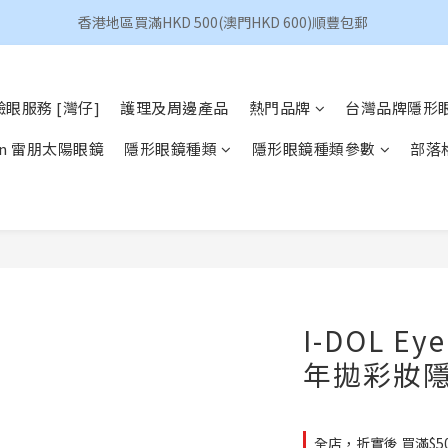
香港地區買滿HKD 500(澳門HKD 600)順豐包郵 
香港地區買滿HKD 500(澳門HKD 600)順豐包郵 
昆凌 Quinlivan 日拋 任選 $360/4盒
眼服務 [灣仔]
護理及周邊產品
熱門品牌
台灣品牌隱形
香港地區買滿HKD 500(澳門HKD 600)順豐包郵 
Ban 雷朋太陽眼鏡
隱形眼鏡種類
隱形眼鏡種類參數
部落
I-DOL Eye
年拋彩妝
全店，折實後 買滿$5