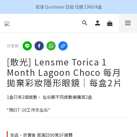
香港地區買滿HKD 500(澳門HKD 600)順豐包郵 
昆凌 Quinlivan 日拋 任選 $360/4盒
香港地區買滿HKD 500(澳門HKD 600)順豐包郵 
分享到
[散光] Lensme Torica 1
Month Lagoon Choco 每月
拋棄彩妝隱形眼鏡｜每盒2片
1盒只有1個度數， 左右眼不同度數需購買2盒
*預訂7-10工作天左右*
全店，折實後 買滿$500免SF運費