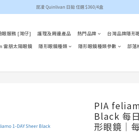
香港地區買滿HKD 500(澳門HKD 600)順豐包郵 
昆凌 Quinlivan 日拋 任選 $360/4盒
香港地區買滿HKD 500(澳門HKD 600)順豐包郵 
眼服務 [灣仔]
護理及周邊產品
熱門品牌
台灣品牌隱形
Ban 雷朋太陽眼鏡
隱形眼鏡種類
隱形眼鏡種類參數
部落
PIA felia
Black
形眼鏡｜每