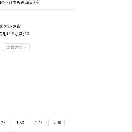
右眼不同度數需購買2盒
00免SF運費
用FPS可減$10
查看更多
.25
-1.50
-1.75
-2.00