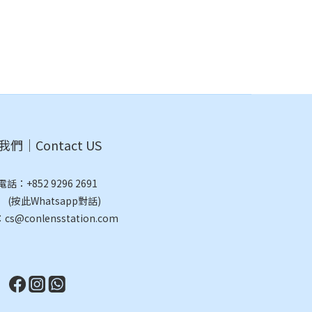
們｜Contact US
電話：
+852 9296 2691
此Whatsapp對話)
@conlensstation.com