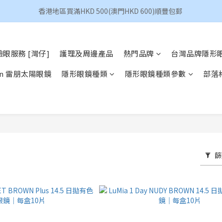
香港地區買滿HKD 500(澳門HKD 600)順豐包郵 
香港地區買滿HKD 500(澳門HKD 600)順豐包郵 
昆凌 Quinlivan 日拋 任選 $360/4盒
眼服務 [灣仔]
護理及周邊產品
熱門品牌
台灣品牌隱形
香港地區買滿HKD 500(澳門HKD 600)順豐包郵 
Ban 雷朋太陽眼鏡
隱形眼鏡種類
隱形眼鏡種類參數
部落
篩