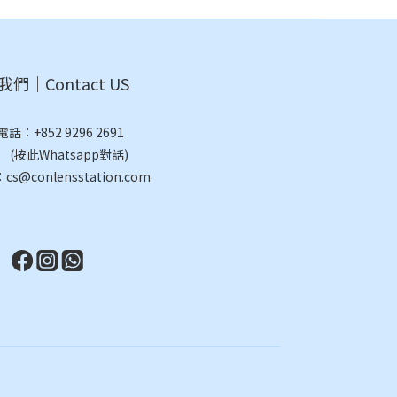
們｜Contact US
電話：
+852 9296 2691
此Whatsapp對話)
@conlensstation.com