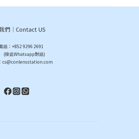
們｜Contact US
電話：
+852 9296 2691
此Whatsapp對話)
@conlensstation.com