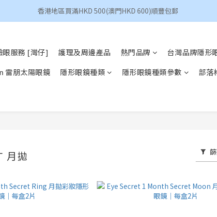
香港地區買滿HKD 500(澳門HKD 600)順豐包郵 
香港地區買滿HKD 500(澳門HKD 600)順豐包郵 
昆凌 Quinlivan 日拋 任選 $360/4盒
眼服務 [灣仔]
護理及周邊產品
熱門品牌
台灣品牌隱形
香港地區買滿HKD 500(澳門HKD 600)順豐包郵 
Ban 雷朋太陽眼鏡
隱形眼鏡種類
隱形眼鏡種類參數
部落
篩
ET 月拋