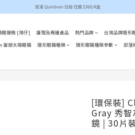
香港地區買滿HKD 500(澳門HKD 600)順豐包郵 
昆凌 Quinlivan 日拋 任選 $360/4盒
香港地區買滿HKD 500(澳門HKD 600)順豐包郵 
眼服務 [灣仔]
護理及周邊產品
熱門品牌
台灣品牌隱形
Ban 雷朋太陽眼鏡
隱形眼鏡種類
隱形眼鏡種類參數
部落
[環保裝] Cla
Gray 秀
鏡 | 30片