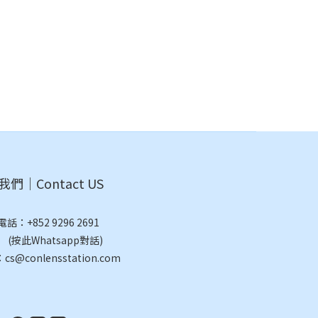
們｜Contact US
電話：
+852 9296 2691
此Whatsapp對話)
@conlensstation.com