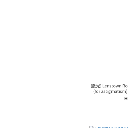
(散光) Lenstown Ro
(for astigma
H