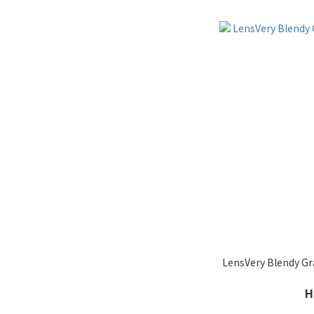
LensVery Blend
H