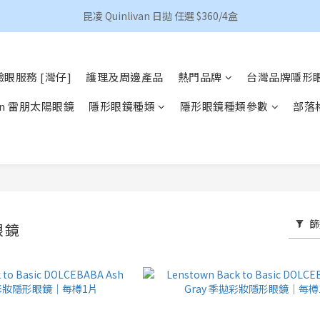
香港地區買滿HKD 500(澳門HKD 600)順豐包郵 
昆凌 Quinlivan 日拋 任選 $360/4盒
香港地區買滿HKD 500(澳門HKD 600)順豐包郵 
眼服務 [灣仔]
護理及周邊產品
熱門品牌
台灣品牌隱形
Ban 雷朋太陽眼鏡
隱形眼鏡種類
隱形眼鏡種類參數
部落
篩
眼鏡