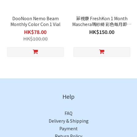
DooNoon Nemo Beam
菲視康 FreshKon 1 Month
Monthly Color Con 1 Vial
Maschera瑪紗綺 彩色每月即棄
隱形眼鏡｜每盒2片
HK$78.00
HK$150.00
HK$100.00
Help
FAQ
Delivery & Shipping
Payment
Return Policy