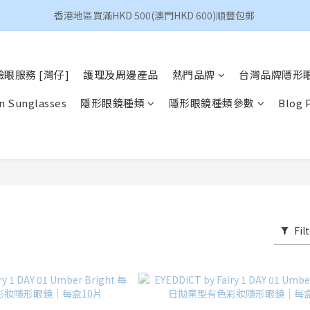
香港地區買滿HKD 500(澳門HKD 600)順豐包郵 
香港地區買滿HKD 500(澳門HKD 600)順豐包郵 
昆凌 Quinlivan 日拋 任選 $360/4盒
眼服務 [灣仔]
護理及周邊產品
熱門品牌
台灣品牌隱形
香港地區買滿HKD 500(澳門HKD 600)順豐包郵 
n Sunglasses
隱形眼鏡種類
隱形眼鏡種類參數
Blog 
Fil