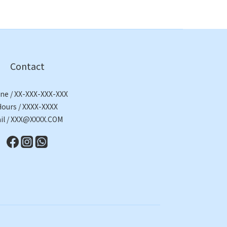
Contact
ne / XX-XXX-XXX-XXX
Hours / XXXX-XXXX
il / XXX@XXXX.COM