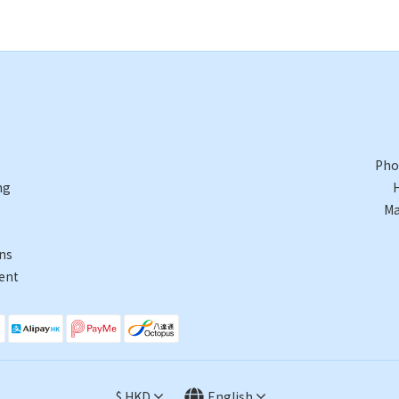
Pho
ng
Ma
ns
ent
$
HKD
English