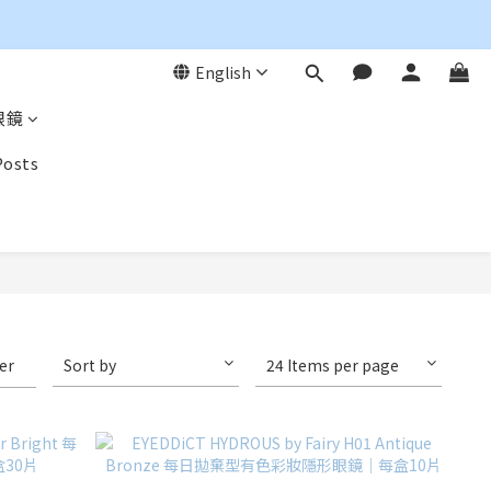
English
眼鏡
Posts
ter
Sort by
24 Items per page