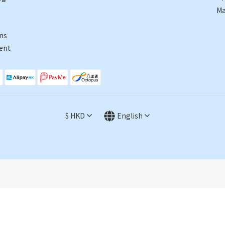
Ma
ns
ent
$
HKD
English