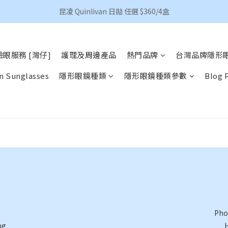
香港地區買滿HKD 500(澳門HKD 600)順豐包郵 
昆凌 Quinlivan 日拋 任選 $360/4盒
香港地區買滿HKD 500(澳門HKD 600)順豐包郵 
眼服務 [灣仔]
護理及周邊產品
熱門品牌
台灣品牌隱形
n Sunglasses
隱形眼鏡種類
隱形眼鏡種類參數
Blog 
Pho
ng